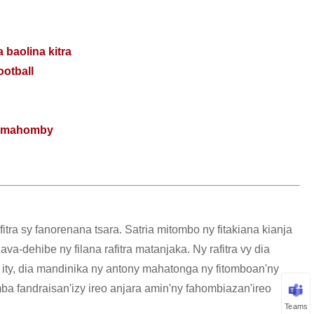
 baolina kitra
ootball
vy mahomby
afitra sy fanorenana tsara. Satria mitombo ny fitakiana kianja
a-dehibe ny filana rafitra matanjaka. Ny rafitra vy dia
y ity, dia mandinika ny antony mahatonga ny fitomboan'ny
fomba fandraisan'izy ireo anjara amin'ny fahombiazan'ireo
Teams