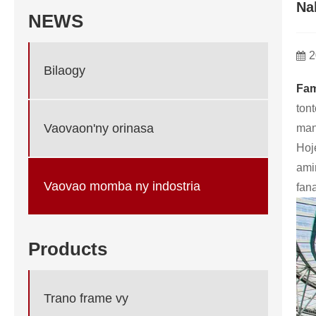
Na
NEWS
2
Bilaogy
Fam
ton
Vaovaon'ny orinasa
mana
Hoj
ami
Vaovao momba ny indostria
fan
Products
Trano frame vy