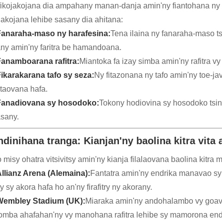
fikojakojana dia ampahany manan-danja amin'ny fiantohana ny fa
ojakojana lehibe sasany dia ahitana:
Fanaraha-maso ny harafesina:
Tena ilaina ny fanaraha-maso ts
ny amin'ny faritra be hamandoana.
anamboarana rafitra:
Miantoka fa izay simba amin'ny rafitra 
ikarakarana tafo sy seza:
Ny fitazonana ny tafo amin'ny toe-jav
itaovana hafa.
Fanadiovana sy hosodoko:
Tokony hodiovina sy hosodoko tsin
sany.
ndinihana tranga: Kianjan'ny baolina kitra vit
o misy ohatra vitsivitsy amin'ny kianja filalaovana baolina kitra
llianz Arena (Alemaina):
Fantatra amin'ny endrika manavao sy i
y sy akora hafa ho an'ny firafitry ny akorany.
Wembley Stadium (UK):
Miaraka amin'ny andohalambo vy goava
omba ahafahan'ny vy manohana rafitra lehibe sy mamorona endr