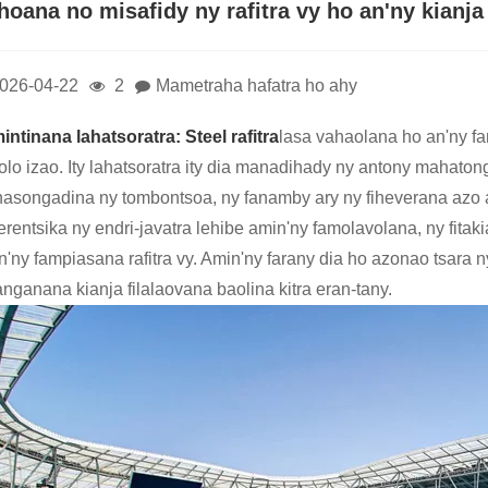
hoana no misafidy ny rafitra vy ho an'ny kianja
026-04-22
2
Mametraha hafatra ho ahy
intinana lahatsoratra:
Stee
l rafitra
lasa vahaolana ho an'ny fa
tolo izao. Ity lahatsoratra ity dia manadihady ny antony mahaton
songadina ny tombontsoa, ​​​​ny fanamby ary ny fiheverana azo av
erentsika ny endri-javatra lehibe amin'ny famolavolana, ny fita
n'ny fampiasana rafitra vy. Amin'ny farany dia ho azonao tsara 
anganana kianja filalaovana baolina kitra eran-tany.