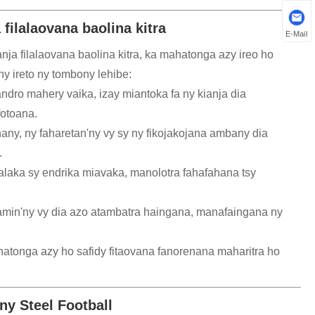
filalaovana baolina kitra
E-Mail
ja filalaovana baolina kitra, ka mahatonga azy ireo ho
ny ireto ny tombony lehibe:
'andro mahery vaika, izay miantoka fa ny kianja dia
otoana.
ny, ny faharetan'ny vy sy ny fikojakojana ambany dia
.
laka sy endrika miavaka, manolotra fahafahana tsy
a amin'ny vy dia azo atambatra haingana, manafaingana ny
hatonga azy ho safidy fitaovana fanorenana maharitra ho
ny Steel Football