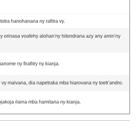
tra hanohanana ny rafitra vy.
y orinasa voafehy alohan'ny hitondrana azy any amin'ny
anome ny firafitry ny kianja.
'ny vy maivana, dia napetraka mba hiarovana ny toetr'andro.
jakoja ilaina mba hamitana ny kianja.