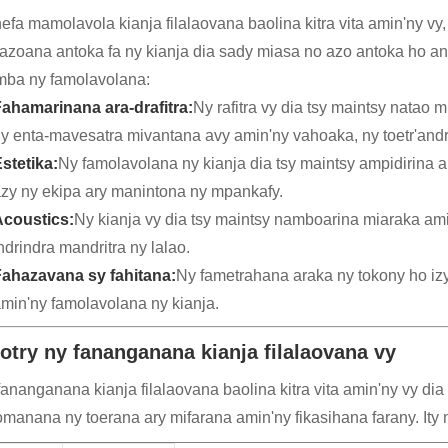
efa mamolavola kianja filalaovana baolina kitra vita amin'ny vy,
azoana antoka fa ny kianja dia sady miasa no azo antoka ho an'ny
ba ny famolavolana:
ahamarinana ara-drafitra:
Ny rafitra vy dia tsy maintsy natao 
y enta-mavesatra mivantana avy amin'ny vahoaka, ny toetr'andr
stetika:
Ny famolavolana ny kianja dia tsy maintsy ampidirina 
zy ny ekipa ary manintona ny mpankafy.
Acoustics:
Ny kianja vy dia tsy maintsy namboarina miaraka ami
ndrindra mandritra ny lalao.
ahazavana sy fahitana:
Ny fametrahana araka ny tokony ho izy
min'ny famolavolana ny kianja.
zotry ny fananganana kianja filalaovana vy
fananganana kianja filalaovana baolina kitra vita amin'ny vy d
omanana ny toerana ary mifarana amin'ny fikasihana farany. Ity 