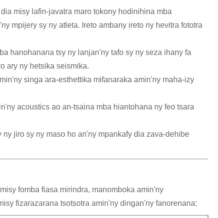
 dia misy lafin-javatra maro tokony hodinihina mba
 mpijery sy ny atleta. Ireto ambany ireto ny hevitra fototra
mba hanohanana tsy ny lanjan'ny tafo sy ny seza ihany fa
o ary ny hetsika seismika.
amin'ny singa ara-esthettika mifanaraka amin'ny maha-izy
n'ny acoustics ao an-tsaina mba hiantohana ny feo tsara
 ny jiro sy ny maso ho an'ny mpankafy dia zava-dehibe
ia misy fomba fiasa mirindra, manomboka amin'ny
misy fizarazarana tsotsotra amin'ny dingan'ny fanorenana: