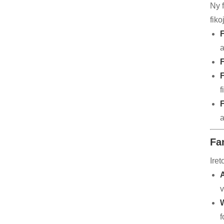
Ny 
fik
a
F
F
f
a
Fa
Iret
A
v
f