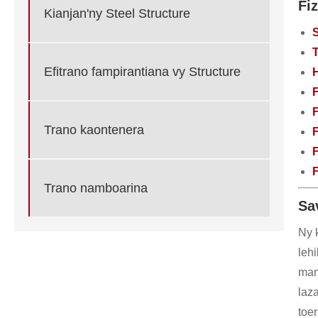
Fi
Kianjan'ny Steel Structure
S
T
Efitrano fampirantiana vy Structure
H
F
F
Trano kaontenera
F
Trano namboarina
Sa
Ny k
leh
man
laza
toer