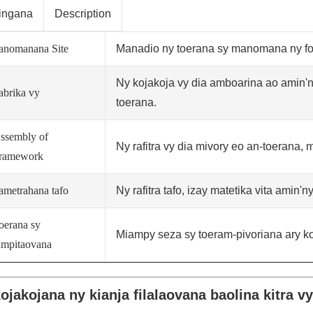
ingana
Description
anomanana Site
Manadio ny toerana sy manomana ny foto
Ny kojakoja vy dia amboarina ao amin'n
abrika vy
toerana.
ssembly of
Ny rafitra vy dia mivory eo an-toerana, m
ramework
ametrahana tafo
Ny rafitra tafo, izay matetika vita amin
oerana sy
Miampy seza sy toeram-pivoriana ary ko
ampitaovana
ojakojana ny kianja filalaovana baolina kitra vy