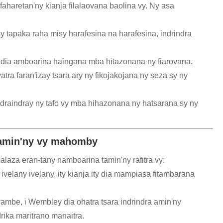
haretan'ny kianja filalaovana baolina vy. Ny asa
y tapaka raha misy harafesina na harafesina, indrindra
vy dia amboarina haingana mba hitazonana ny fiarovana.
atra faran'izay tsara ary ny fikojakojana ny seza sy ny
draindray ny tafo vy mba hihazonana ny hatsarana sy ny
a amin'ny vy mahomby
 malaza eran-tany namboarina tamin'ny rafitra vy:
velany ivelany, ity kianja ity dia mampiasa fitambarana
mbe, i Wembley dia ohatra tsara indrindra amin'ny
ika maritrano manaitra.