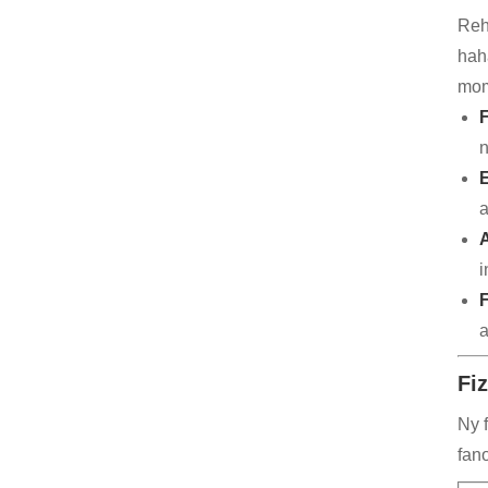
Reh
hah
mom
F
n
E
a
i
F
a
Fi
Ny 
fan