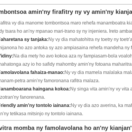
mbontsoa amin'ny firafitry ny vy amin'ny kianja 
rafitra vy dia manome tombontsoa maro rehefa manamboatra kian
idy tsara ho an'ny mpanao mari-trano sy ny injeniera. Ireto amba
aharetana sy tanjaka:
Ny vy dia mahatohitra ny toetry ny toetr
ijanona ho azo antoka sy azo ampiasaina rehefa mandeha ny f
idiny:
Na dia mety ho avo kokoa aza ny fampiasam-bola voaloha
ahatonga azy io ho safidy mahomby amin'ny fotoana maharitra
Famolavolana fahaiza-manao:
Ny vy dia mamela malalaka mala
anam-petra amin'ny famoronana rafitra malaza.
Fanamboarana haingana kokoa:
Ny singa vita amin'ny vy vit
izotran'ny fanorenana.
riendly amin'ny tontolo iainana:
Ny vy dia azo averina, ka ma
n'ny tetikasa mitsinjo ny tontolo iainana.
vitra momba ny famolavolana ho an'ny kianjan'