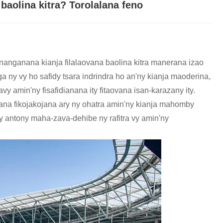
 baolina kitra? Torolalana feno
nanganana kianja filalaovana baolina kitra manerana izao
ga ny vy ho safidy tsara indrindra ho an'ny kianja maoderina,
y amin'ny fisafidianana ity fitaovana isan-karazany ity.
kiana fikojakojana ary ny ohatra amin'ny kianja mahomby
ny antony maha-zava-dehibe ny rafitra vy amin'ny