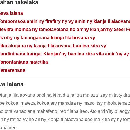
zahan-takelaka
ava lalana
ombontsoa amin'ny firafitry ny vy amin'ny kianja filalaovana
evitra momba ny famolavolana ho an'ny kianjan'ny Steel F
izotry ny fananganana kianja filalaovana vy
ikojakojana ny kianja filalaovana baolina kitra vy
andinihana tranga: Kianjan'ny baolina kitra vita amin'ny 
Fanontaniana matetika
Famaranana
va lalana
ianja filalaovana baolina kitra dia rafitra malaza izay mitaky dr
ibe kokoa, mateza kokoa ary manaitra ny maso, tsy mbola tena zav
olotra vahaolana mahafeno ireo filana ireo. Ato amin'ity bilaog
n'ny rafitra vy ho an'ny kianja filalaovana baolina kitra sy ny 
ana ireo.